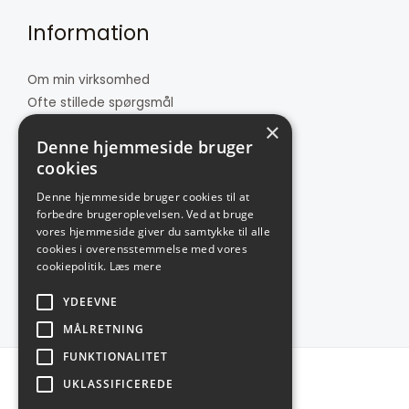
Information
Om min virksomhed
Ofte stillede spørgsmål
Butikken
×
Denne hjemmeside bruger
Kontakt
cookies
Denne hjemmeside bruger cookies til at
Kundeservice
forbedre brugeroplevelsen. Ved at bruge
vores hjemmeside giver du samtykke til alle
cookies i overensstemmelse med vores
Cookie- og privatlivspolitik
cookiepolitik.
Læs mere
Handelsbetingelser
YDEEVNE
MÅLRETNING
FUNKTIONALITET
Copyright © 2026
UKLASSIFICEREDE