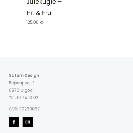
Julekugle –
Hr. & Fru.
125,00
kr.
Saturn Design
Bejsnapvej 7
6870 Ølgod
Tlf.: 61 74 13 02
CVR: 30268067