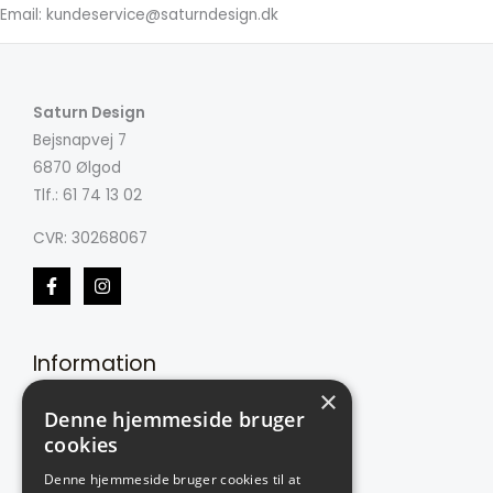
Email:
kundeservice@saturndesign.dk
Saturn Design
Bejsnapvej 7
6870 Ølgod
Tlf.: 61 74 13 02
CVR: 30268067
Information
×
Om min virksomhed
Denne hjemmeside bruger
Ofte stillede spørgsmål
cookies
Butikken
Denne hjemmeside bruger cookies til at