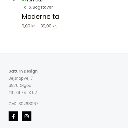
9,00 kr.
Tal & Bogstaver
til
Moderne tal
39,00 kr.
9,00
kr.
–
39,00
kr.
Saturn Design
Bejsnapvej 7
6870 Ølgod
Tlf.: 61 74 13 02
CVR: 30268067