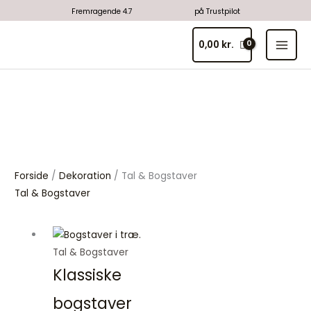
Gå
Fremragende 4.7
på Trustpilot
til
MAI
indholdet
0,00
kr.
MEN
Forside
/
Dekoration
/ Tal & Bogstaver
Tal & Bogstaver
Prisinterval:
9,00 kr.
Tal & Bogstaver
til
Klassiske
39,00 kr.
bogstaver