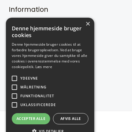
Information
×
Om min virksomhed
Denne hjemmeside bruger
Ofte stillede spørgsmål
cookies
Butikken
Denne hjemmeside bruger cookies til at
Kontakt
forbedre brugeroplevelsen. Ved at bruge
vores hjemmeside giver du samtykke til alle
cookies i overensstemmelse med vores
Kundeservice
cookiepolitik.
Læs mere
YDEEVNE
Cookie- og privatlivspolitik
MÅLRETNING
Handelsbetingelser
FUNKTIONALITET
UKLASSIFICEREDE
ACCEPTER ALLE
AFVIS ALLE
Copyright © 2026
VIS DETALJER