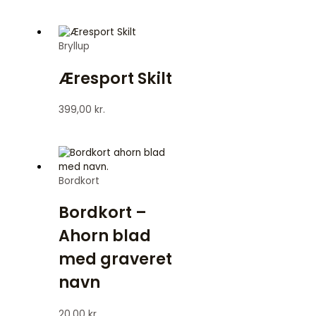
Bryllup
Æresport Skilt
399,00
kr.
Bordkort
Bordkort –
Ahorn blad
med graveret
navn
20,00
kr.