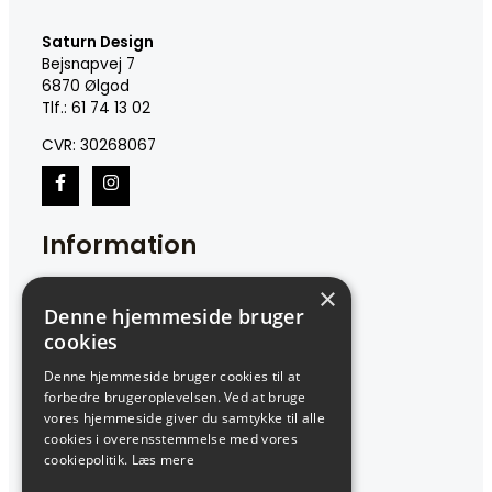
Saturn Design
Bejsnapvej 7
6870 Ølgod
Tlf.: 61 74 13 02
CVR: 30268067
Information
×
Om min virksomhed
Denne hjemmeside bruger
Ofte stillede spørgsmål
Butikken
cookies
Kontakt
Denne hjemmeside bruger cookies til at
forbedre brugeroplevelsen. Ved at bruge
Kundeservice
vores hjemmeside giver du samtykke til alle
cookies i overensstemmelse med vores
cookiepolitik.
Læs mere
Cookie- og privatlivspolitik