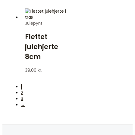
Julepynt
Flettet
julehjerte
8cm
39,00
kr.
1
2
3
→