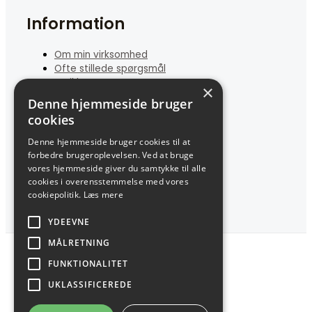
Information
Om min virksomhed
Ofte stillede spørgsmål
Butikken
×
Kontakt
Denne hjemmeside bruger
cookies
Kundeservice
Denne hjemmeside bruger cookies til at
forbedre brugeroplevelsen. Ved at bruge
Cookie- og privatlivspolitik
vores hjemmeside giver du samtykke til alle
Handelsbetingelser
cookies i overensstemmelse med vores
cookiepolitik.
Læs mere
YDEEVNE
MÅLRETNING
Copyright © 2026
FUNKTIONALITET
UKLASSIFICEREDE