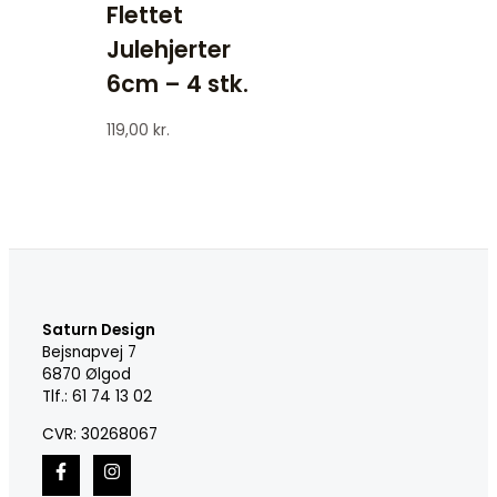
Flettet
Julehjerter
6cm – 4 stk.
119,00
kr.
Saturn Design
Bejsnapvej 7
6870 Ølgod
Tlf.: 61 74 13 02
CVR: 30268067