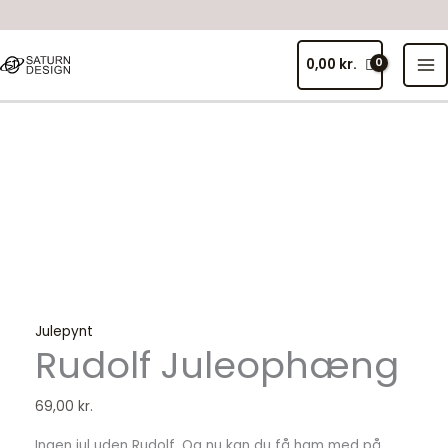
Gå
til
MA
indholdet
0,00
kr.
ME
Rudolf
Juleophæng
antal
Julepynt
Rudolf Juleophæng
69,00
kr.
Ingen jul uden Rudolf. Og nu kan du få ham med på