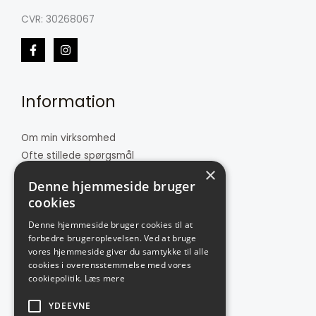
CVR: 30268067
Information
Om min virksomhed
Ofte stillede spørgsmål
×
Butikken
Denne hjemmeside bruger
Kontakt
cookies
Denne hjemmeside bruger cookies til at
Kundeservice
forbedre brugeroplevelsen. Ved at bruge
vores hjemmeside giver du samtykke til alle
cookies i overensstemmelse med vores
Cookie- og privatlivspolitik
cookiepolitik.
Læs mere
Handelsbetingelser
YDEEVNE