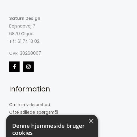
Saturn Design
Bejsnapvej 7
6870 Ølgod
Tlf.: 61 74 13 02
CVR: 30268067
Information
Om min virksomhed
Ofte stillede spørgsmål
×
Butikken
Denne hjemmeside bruger
Kontakt
cookies