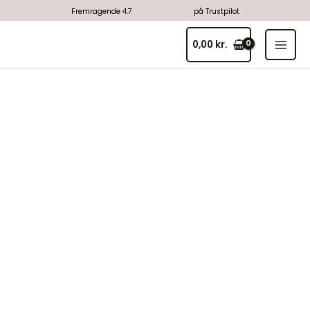
Gå
Fremragende 4.7
på Trustpilot
til
MAI
indholdet
0,00
kr.
MEN
Medaljeholder
(required)
antal