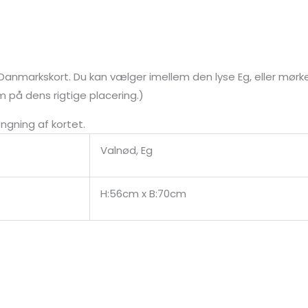
nmarkskort. Du kan vælger imellem den lyse Eg, eller mørk
m på dens rigtige placering.)
gning af kortet.
Valnød, Eg
H:56cm x B:70cm